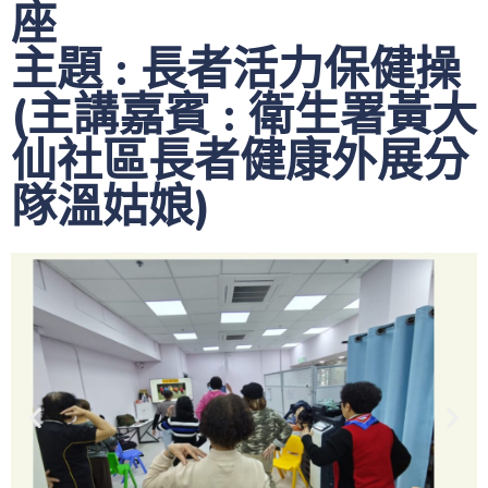
座
主題 : 長者活力保健操
(主講嘉賓 : 衛生署黃大
仙社區長者健康外展分
隊溫姑娘)